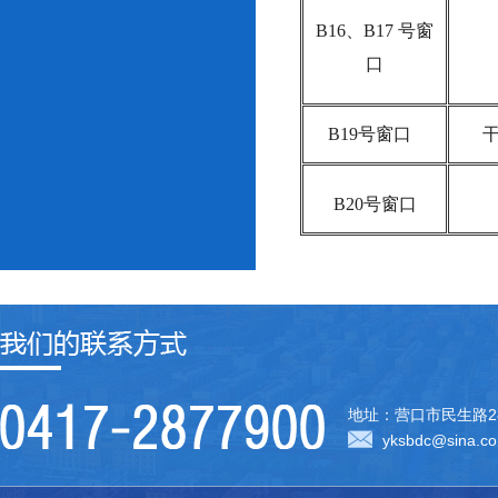
B16、B17 号窗
口
B19号窗口
干
B20号窗口
地址：营口市民生路2
yksbdc@sina.c